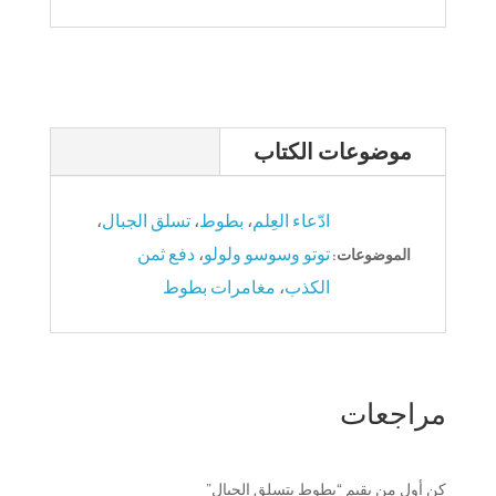
موضوعات الكتاب
ادّعاء العِلم
،
بطوط
،
تسلق الجبال
،
توتو وسوسو ولولو
،
دفع ثمن
الموضوعات:
الكذب
،
مغامرات بطوط
مراجعات
كن أول من يقيم “بطوط يتسلق الجبال”