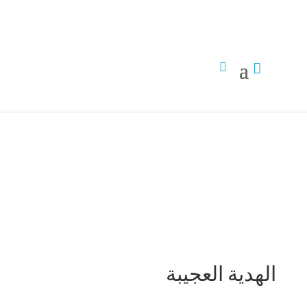


اقلب للخلف
خذ لمحة
الهدية العجيبة