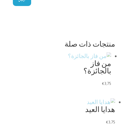
منتجات ذات صلة
من فاز
بالجائزة؟
€
3,75
هدايا العيد
€
3,75