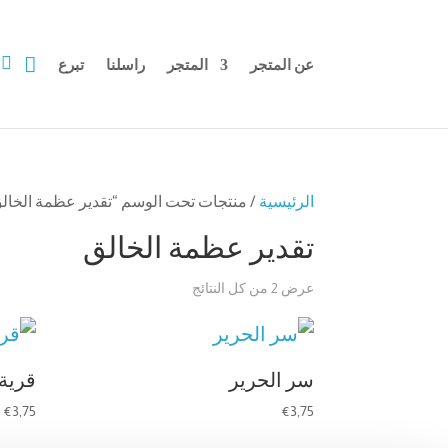


عن المتجر
المتجر
راسلنا
تبرع
الرئيسية
/ منتجات تحت الوسم “تقدير عظمة الخال
تقدير عظمة الخالق
عرض ⁦2⁩ من كل النتائج
سر الحرير
قرية 
€
3,75
€
3,75