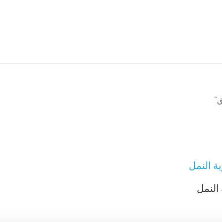
ق”
النمل