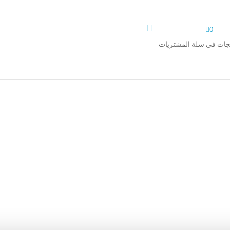


0
تجات في سلة المشتريات