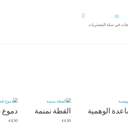


0
تجات في سلة المشتريات
اعدة الوهمية
القطة نمنمة
دموع ق
€
4,90
€
4,90