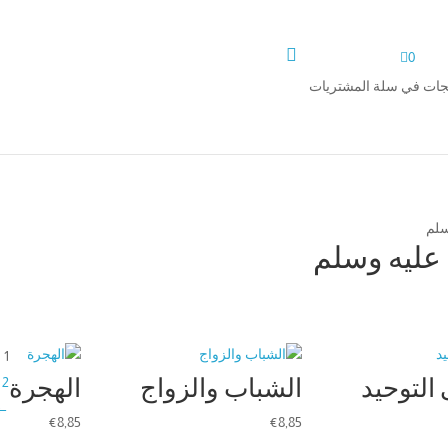


0
تجات في سلة المشتريات
سلم
عليه وسلم
1
 التوحيد
الشباب والزواج
الهجرة
2
←
€
8,85
€
8,85