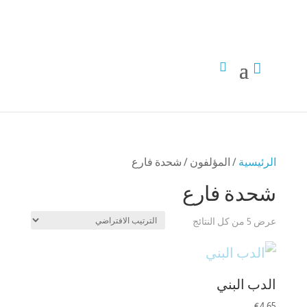


الرئيسية
/ المؤلفون / شحدة فارع
شحدة فارع
عرض ⁦5⁩ من كل النتائج
الدب البني
€
4,65