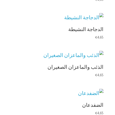
الدجاجة النشيطة
€
4,65
الذئب والماعزان الصغيران
€
4,65
الضفدعان
€
4,65