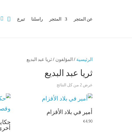


عن المتجر
المتجر
راسلنا
تبرع
الرئيسية
/ المؤلفون / ثريا عبد البديع
ثريا عبد البديع
عرض ⁦2⁩ من كل النتائج
أمير في بلاد الأقزام
4,90
€
حكاي
أخرى