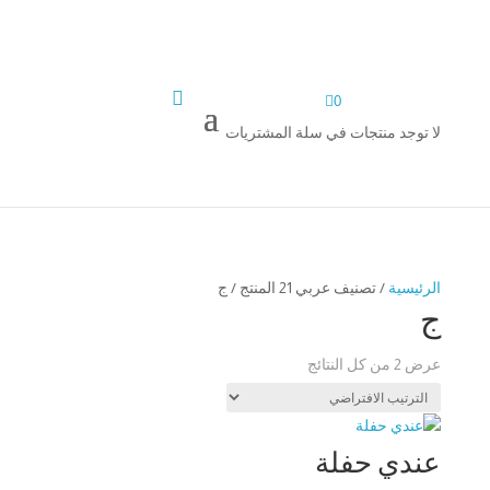


0
لا توجد منتجات في سلة المشتريات
الرئيسية
/ تصنيف عربي 21 المنتج / ج
ج
عرض ⁦2⁩ من كل النتائج
عندي حفلة