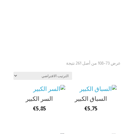
عرض 73–108 من أصل 261 نتيجة
السباق الكبير
السر الكبير
€
5,85
€
5,75